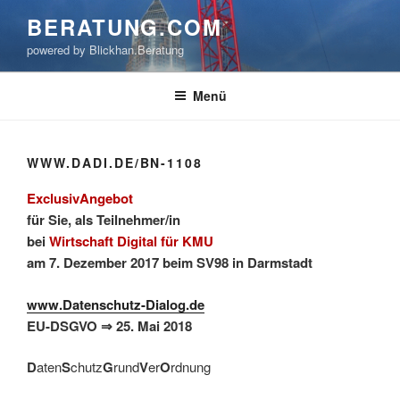
Zum
BERATUNG.COM
Inhalt
powered by Blickhan.Beratung
springen
Menü
WWW.DADI.DE/BN-1108
ExclusivAngebot
für Sie, als Teilnehmer/in
bei
Wirtschaft Digital für KMU
am 7. Dezember 2017 beim SV98 in Darmstadt
www.Datenschutz-Dialog.de
EU-DSGVO ⇒
25. Mai 2018
D
aten
S
chutz
G
rund
V
er
O
rdnung