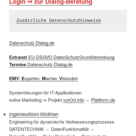
LogIn ⇒ zur Dialog-Beratung
Zusätzliche Datenschutzhinweise
Datenschutz-Dialog.de
Extranet
EU-DSGVO DatenSchutzGrundVerordnung
Termine
Datenschutz-Dialog.de
EMV
:
E
xperten,
M
acher,
V
isionäre
Systemlösungen für IT-Applikationen
online Marketing ⇒ Projekt
vorOrt.info
⇔
Plattform.de
ingenieurbüro blickhan
Engineering für dynamische Verbesserungsprozesse
DATENTECHNIK ⇔ DatenFunktionaltiät ⇔