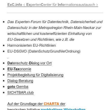
ExC.info
<
Ex
perten
C
enter für
Info
rmationsaustausch >
Das Experten-Forum für Datentechnik, Datensicherheit und
Datenschutz in der Metropolregion Rhein-Main-Neckar zur
wirtschaftlichen und kosteneffizienten Einhaltung von
EU-Gesetzen und Richtlinien, wie z.B. die
Harmonisierten EU-Richtlinien
EU-DSGVO (DatenSchutzGrundVerOrdnung)
.
Da
tenschutz-
Di
alog vor Ort
EU-Tax
onomie
Projektbegleitung für Digitalisierung
Dialog-Beratung
goto
Gemba
SICHTBAR.club
Auf der Grundlage der
CHARTA
der
hessischen Initiative
nachhaltiges Wirtschaften