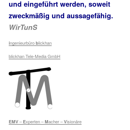
und eingeführt werden, soweit
zweckmäßig und aussagefähig.
WirTunS
i
ngenieurbüro
b
lickhan
blickhan Tele-Media GmbH
EMV
–
E
xperten –
M
acher –
V
isionäre