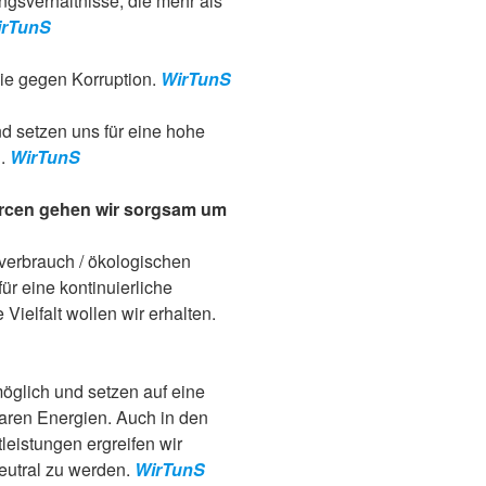
ngsverhältnisse, die mehr als
irTunS
ie gegen Korruption.
WirTunS
nd setzen uns für eine hohe
n.
WirTunS
urcen gehen wir sorgsam um
verbrauch / ökologischen
r eine kontinuierliche
Vielfalt wollen wir erhalten.
öglich und setzen auf eine
aren Energien. Auch in den
leistungen ergreifen wir
utral zu werden.
WirTunS