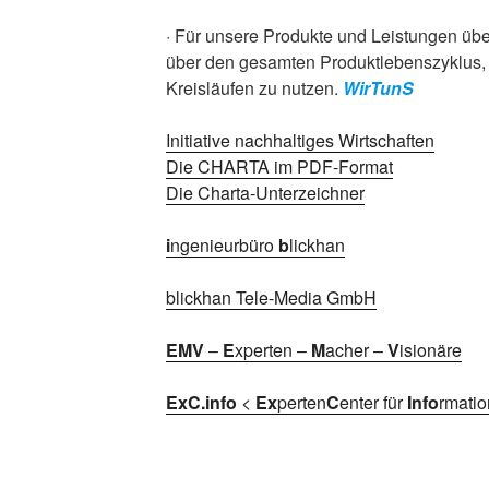
· Für unsere Produkte und Leistungen üb
über den gesamten Produktlebenszyklus, m
Kreisläufen zu nutzen.
WirTunS
Initiative nachhaltiges Wirtschaften
Die CHARTA im PDF-Format
Die Charta-Unterzeichner
i
ngenieurbüro
b
lickhan
blickhan Tele-Media GmbH
EMV
–
E
xperten –
M
acher –
V
isionäre
ExC.info
<
Ex
perten
C
enter für
Info
rmati