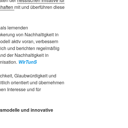
täten der
hessischen Initiative für
chaften
mit und überführen diese
 als lernenden
nkerung von Nachhaltigkeit in
odell aktiv voran, verbessern
lich und berichten regelmäßig
and der Nachhaltigkeit in
nisation.
WirTunS
lichkeit, Glaubwürdigkeit und
eitlich orientiert und übernehmen
en Interesse und für
tsmodelle und innovative