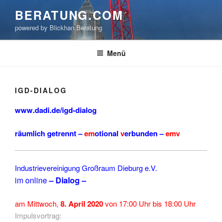
Zum
BERATUNG.COM
Inhalt
powered by Blickhan.Beratung
springen
Menü
IGD-DIALOG
www.dadi.de/igd-dialog
räumlich getrennt –
em
otional
v
erbunden –
emv
Industrievereinigung Großraum Dieburg e.V.
im online
–
Dialog –
am Mittwoch,
8. April 2020
von 17:00 Uhr bis 18:00 Uhr
Impulsvortrag: