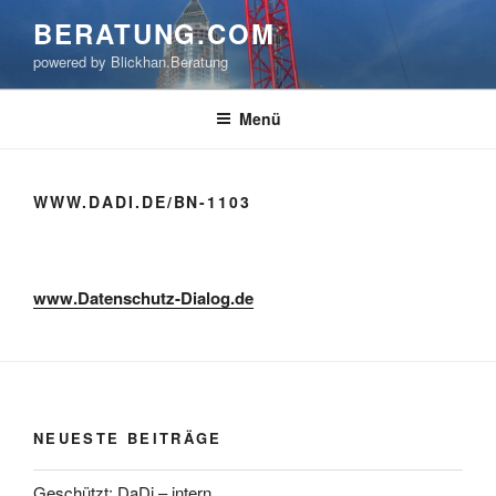
Zum
BERATUNG.COM
Inhalt
powered by Blickhan.Beratung
springen
Menü
WWW.DADI.DE/BN-1103
www.Datenschutz-Dialog.de
NEUESTE BEITRÄGE
Geschützt: DaDi – intern