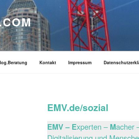
.COM
log.Beratung
Kontakt
Impressum
Datenschutzerkl
EMV.de/sozial
xperten –
acher 
EMV – E
M
Digitalisierung und Mensch