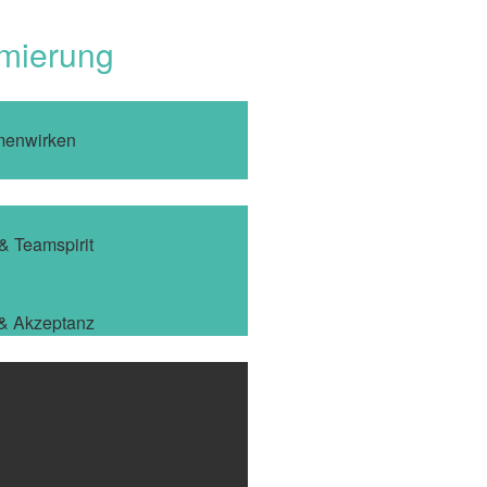
imierung
menwirken
 & Teamspirit
 & Akzeptanz