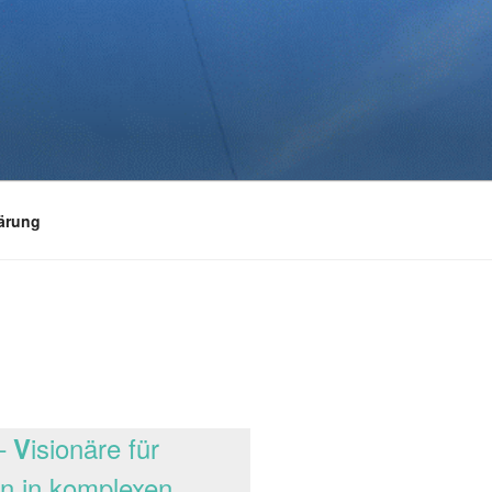
ärung
–
isionäre für
V
en in komplexen